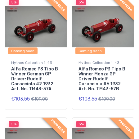
PREORDER
PREORDER
5%
5%
Coming soon
Coming soon
Mythos Collection 1-43
Mythos Collection 1-43
Alfa Romeo P3 Tipo B
Alfa Romeo P3 Tipo B
Winner German GP
Winner Monza GP
Driver: Rudolf
Driver Rudolf
Caracciola #2 1932
Caracciola #6 1932
Art. No. TM43-57A
Art. No. TM43-57B
€103.55
€103.55
€109.00
€109.00
PREORDER
PREORDER
5%
5%