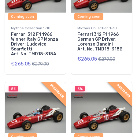
Coming soon
Coming soon
Mythos Collection 1-18
Mythos Collection 1-18
Ferrari 312 F1 1966
Ferrari 312 F1 1966
Winner Italy GP Monza
German GP Driver:
Driver: Ludovico
Lorenzo Bandini
Scarfiotti
Art. No. TMD18-318B
Art. No. TMD18-318A
€265.05
€279.00
€265.05
€279.00
PREORDER
PREORDER
5%
5%
Coming soon
Coming soon