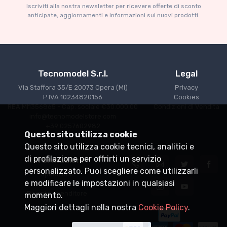
Iscriviti alla nostra newsletter per ricevere offerte di sconto
anticipate, aggiornamenti e informazioni sui nuovi prodotti.
Tecnomodel S.r.l.
Legal
Via Staffora 35/E 20073 Opera (MI)
Privacy
P.IVA 10234820156
Cookies
REA MI1356865 - Cap. sociale €30.000,00
Condizioni di Vendita
info@tecnomodelstore.com
+39 0257602982
Questo sito utilizza cookie
Questo sito utilizza cookie tecnici, analitici e
di profilazione per offrirti un servizio
Informazioni
personalizzato. Puoi scegliere come utilizzarli
Spedizioni
e modificare le impostazioni in qualsiasi
Punti vendita
Diventa rivenditore
momento.
Maggiori dettagli nella nostra
Cookie Policy
.