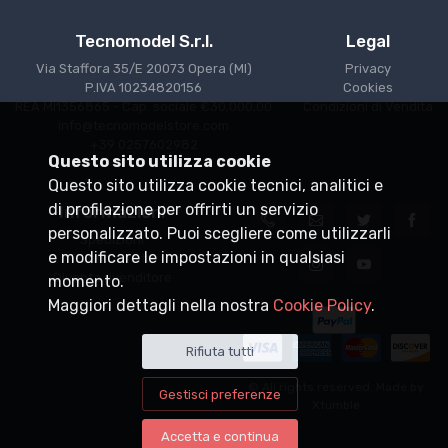
Tecnomodel S.r.l.
Legal
Via Staffora 35/E 20073 Opera (MI)
Privacy
P.IVA 10234820156
Cookies
REA MI1356865 - Cap. sociale €30.000,00
Condizioni di Vendita
info@tecnomodelstore.com
+39 0257602982
Questo sito utilizza cookie
Questo sito utilizza cookie tecnici, analitici e
di profilazione per offrirti un servizio
Informazioni
personalizzato. Puoi scegliere come utilizzarli
Spedizioni
e modificare le impostazioni in qualsiasi
Punti vendita
Diventa rivenditore
momento.
Maggiori dettagli nella nostra
Cookie Policy
.
Rifiuta tutti
© All rights reserved. Made by
Gestisci preferenze
Xtumble
Accetta e continua