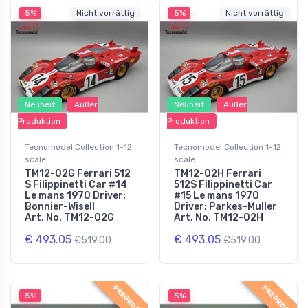
5%
Nicht vorrättig
5%
Nicht vorrättig
Neuheit
Außer
Neuheit
Außer
Produktion
Produktion
Tecnomodel Collection 1-12
Tecnomodel Collection 1-12
scale
scale
TM12-02G Ferrari 512
TM12-02H Ferrari
S Filippinetti Car #14
512S Filippinetti Car
Le mans 1970 Driver:
#15 Le mans 1970
Bonnier-Wisell
Driver: Parkes-Muller
Art. No. TM12-02G
Art. No. TM12-02H
€ 493.05
€ 493.05
€519.00
€519.00
PREORDER
PREORDER
5%
5%