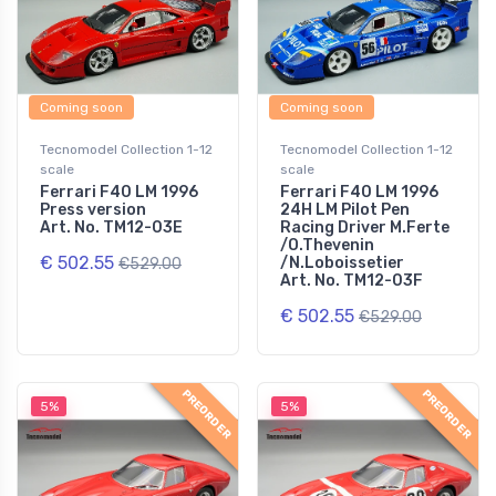
Coming soon
Coming soon
Tecnomodel Collection 1-12
Tecnomodel Collection 1-12
scale
scale
Ferrari F40 LM 1996
Ferrari F40 LM 1996
Press version
24H LM Pilot Pen
Art. No. TM12-03E
Racing Driver M.Ferte
/O.Thevenin
€ 502.55
/N.Loboissetier
€529.00
Art. No. TM12-03F
€ 502.55
€529.00
PREORDER
PREORDER
5%
5%