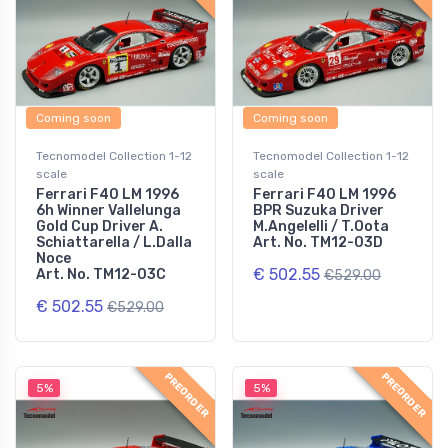
Coming soon
Coming soon
Tecnomodel Collection 1-12
Tecnomodel Collection 1-12
scale
scale
Ferrari F40 LM 1996
Ferrari F40 LM 1996
6h Winner Vallelunga
BPR Suzuka Driver
Gold Cup Driver A.
M.Angelelli / T.Oota
Schiattarella / L.Dalla
Art. No. TM12-03D
Noce
€ 502.55
Art. No. TM12-03C
€529.00
€ 502.55
€529.00
PREORDER
PREORDER
5%
5%