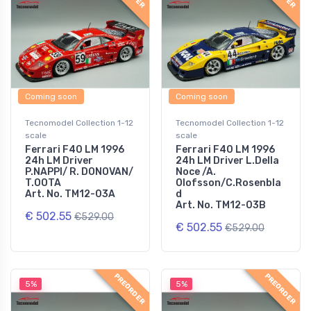
Coming soon
Coming soon
Tecnomodel Collection 1-12
Tecnomodel Collection 1-12
scale
scale
Ferrari F40 LM 1996
Ferrari F40 LM 1996
24h LM Driver
24h LM Driver L.Della
P.NAPPI/ R. DONOVAN/
Noce /A.
T.OOTA
Olofsson/C.Rosenbla
Art. No. TM12-03A
d
Art. No. TM12-03B
€ 502.55
€529.00
€ 502.55
€529.00
PREORDER
PREORDER
5%
5%