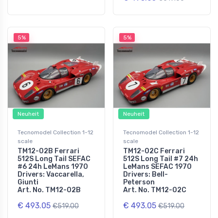
5%
5%
Neuheit
Neuheit
Tecnomodel Collection 1-12
Tecnomodel Collection 1-12
scale
scale
TM12-02B Ferrari
TM12-02C Ferrari
512S Long Tail SEFAC
512S Long Tail #7 24h
#6 24h LeMans 1970
LeMans SEFAC 1970
Drivers: Vaccarella,
Drivers: Bell-
Giunti
Peterson
Art. No. TM12-02B
Art. No. TM12-02C
€ 493.05
€ 493.05
€519.00
€519.00