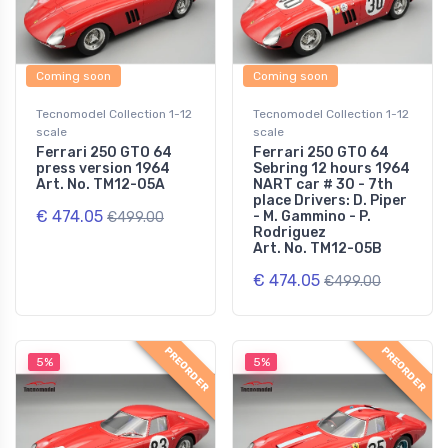
Coming soon
Coming soon
Tecnomodel Collection 1-12
Tecnomodel Collection 1-12
scale
scale
Ferrari 250 GTO 64
Ferrari 250 GTO 64
press version 1964
Sebring 12 hours 1964
Art. No. TM12-05A
NART car # 30 - 7th
place Drivers: D. Piper
€ 474.05
- M. Gammino - P.
€499.00
Rodriguez
Art. No. TM12-05B
€ 474.05
€499.00
PREORDER
PREORDER
5%
5%