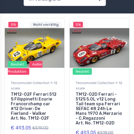
5%
Nicht vorrättig
5%
Neuheit
Außer
Produktion
Neuheit
Tecnomodel Collection 1-12
Tecnomodel Collection 1-12
scale
scale
TM12-02F Ferrari 512
TM12-02D Ferrari -
S Filippinetti Ecurie
512S 5.0L v12 Long
Francorchamp car
Tail team spa Ferrari
#12 Driver: De
SEFAC #8 24h Le
Fierland - Walker
Mans 1970 A.Merzario
Art. No. TM12-02F
- C.Regazzoni
Art. No. TM12-02D
€ 493.05
€519.00
€ 493.05
€519.00