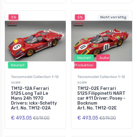
5%
5%
Nicht vorrättig
Neuheit
Außer
Neuheit
Produktion
Tecnomodel Collection 1-12
Tecnomodel Collection 1-12
scale
scale
TM12-12A Ferrari
TM12-02E Ferrari
512S Long Tail Le
512S Filippinetti NART
Mans 24h 1970
car #11 Driver: Posey -
Drivers: ickx-Schetty
Bocknum
Art. No. TM12-02A
Art. No. TM12-02E
€ 493.05
€ 493.05
€519.00
€519.00