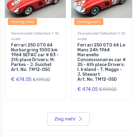
Coming soon
Coming soon
Tecnomodel Collection 1-12
Tecnomodel Collection 1-12
scale
scale
Ferrari 250 GTO 64
Ferrari 250 GTO 64 Le
Nurburgring 1000 km
Mans 24h 1964
1964 SEFAC car # 83 -
Maranello
2th place Drivers: M.
Concessionaires car #
Parkes - J. Guichet
25 - 6th place Drivers:
Art. No. TM12-05C
I. Ireland - T. Maggs -
J. Stewart
€ 474.05
Art. No. TM12-05D
€499.00
€ 474.05
€499.00
Zeig mehr