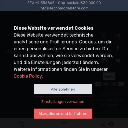
REA MI1356865 - Cap. sociale €30.000,00
info@tecnomodelstore.com
+39 0257602982
Diese Website verwendet Cookies
Legal
Informationen
Diese Website verwendet technische,
Privacy
Versand
analytische und Profilierungs-Cookies, um dir
Cookies
Verkaufsstellen
einen personalisierten Service zu bieten. Du
Verkaufsbedingungen
Vertriebspartner
kannst auswählen, wie sie verwendet werden,
und die Einstellungen jederzeit ändern.
Weitere Informationen finden Sie in unserer
Cookie Policy
.
Alle ablehnen
© All rights
reserved. Made
Einstellungen verwalten
by
Xtumble
Akzeptieren und fortfahren
0