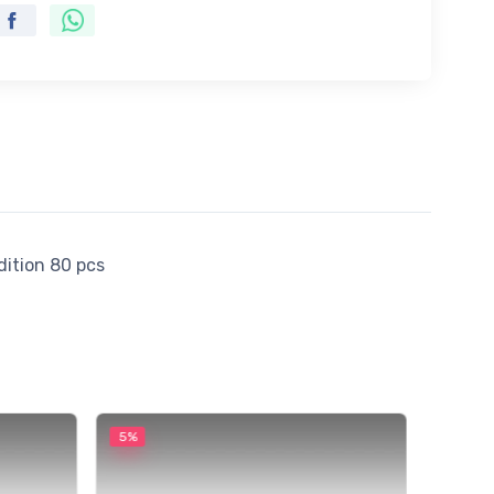
dition 80 pcs
5%
5%