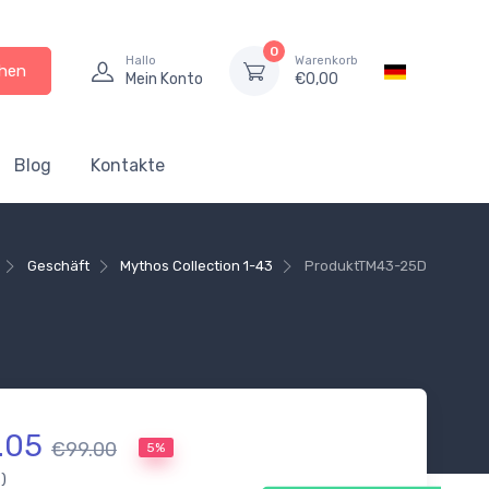
0
Hallo
Warenkorb
hen
Mein Konto
€
0,00
Blog
Kontakte
Geschäft
Mythos Collection 1-43
Produkt
TM43-25D
.05
€99.00
5%
.)