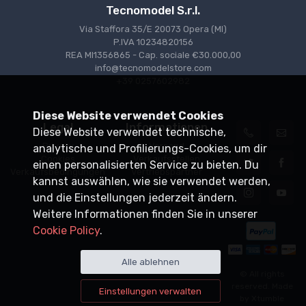
Tecnomodel S.r.l.
Via Staffora 35/E 20073 Opera (MI)
P.IVA 10234820156
REA MI1356865 - Cap. sociale €30.000,00
info@tecnomodelstore.com
+39 0257602982
Diese Website verwendet Cookies
Legal
Informationen
Diese Website verwendet technische,
Privacy
Versand
analytische und Profilierungs-Cookies, um dir
Cookies
Verkaufsstellen
einen personalisierten Service zu bieten. Du
Verkaufsbedingungen
Vertriebspartner
kannst auswählen, wie sie verwendet werden,
und die Einstellungen jederzeit ändern.
Weitere Informationen finden Sie in unserer
Cookie Policy
.
Alle ablehnen
© All rights
reserved. Made
Einstellungen verwalten
by
Xtumble