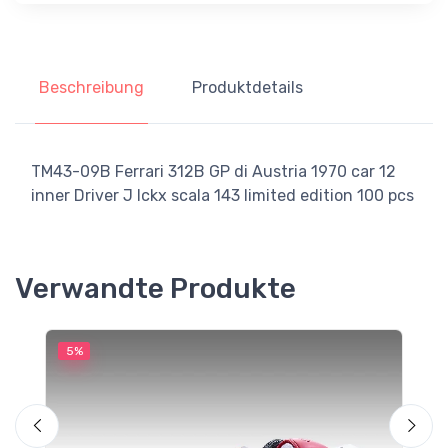
Beschreibung
Produktdetails
TM43-09B Ferrari 312B GP di Austria 1970 car 12
inner Driver J Ickx scala 143 limited edition 100 pcs
Verwandte Produkte
5%
5
M
T
S