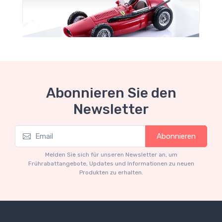
Abonnieren Sie den
Newsletter
Mythos Collection 1-43
Abonnieren
TM43-22A Ferrari 553 Squalo 1954 Monza
Test Driver A. Ascari
Melden Sie sich für unseren Newsletter an, um
€94.05
€99.00
Frührabattangebote, Updates und Informationen zu neuen
Produkten zu erhalten.