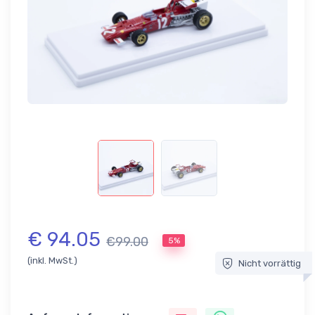
€ 94.05
€99.00
5%
(inkl. MwSt.)
Nicht vorrättig