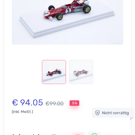
€ 94.05
€99.00
5%
(inkl. MwSt.)
Nicht vorrättig