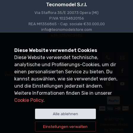
Tecnomodel S.r.l.
Via Staffora 35/E 20073 Opera (MI)
P.IVA 10234820156
REA MI1356865 - Cap. sociale €30.000,00
info@tecnomodelstore.com
+39 0257602982
Diese Website verwendet Cookies
Legal
Informationen
Diese Website verwendet technische,
Privacy
Versand
analytische und Profilierungs-Cookies, um dir
Cookies
Verkaufsstellen
einen personalisierten Service zu bieten. Du
Verkaufsbedingungen
Vertriebspartner
kannst auswählen, wie sie verwendet werden,
und die Einstellungen jederzeit ändern.
Weitere Informationen finden Sie in unserer
Cookie Policy
.
Alle ablehnen
© All rights
reserved. Made
Einstellungen verwalten
by
Xtumble