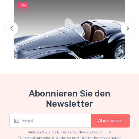
5%
5
S
L
Abonnieren Sie den
Newsletter
Schnäppchen-Garage
Abonnieren
Limited edition 55 pcs scala 1/18
€141.55
€149.00
Melden Sie sich für unseren Newsletter an, um
Frührabattangebote, Updates und Informationen zu neuen