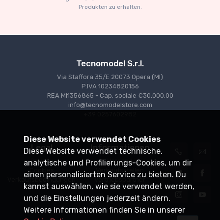
Produkten zu erhalten.
Tecnomodel S.r.l.
Via Staffora 35/E 20073 Opera (MI)
P.IVA 10234820156
REA MI1356865 - Cap. sociale €30.000,00
info@tecnomodelstore.com
+39 0257602982
Diese Website verwendet Cookies
Legal
Informationen
Diese Website verwendet technische,
Privacy
Versand
analytische und Profilierungs-Cookies, um dir
Cookies
Verkaufsstellen
einen personalisierten Service zu bieten. Du
Verkaufsbedingungen
Vertriebspartner
kannst auswählen, wie sie verwendet werden,
und die Einstellungen jederzeit ändern.
Weitere Informationen finden Sie in unserer