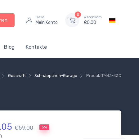
0
Hallo
Warenkorb
hen
Mein Konto
€
0,00
Blog
Kontakte
Geschäft
Schnäppchen-Garage
Produkt
TM43-43C
.05
€59.00
5%
.)