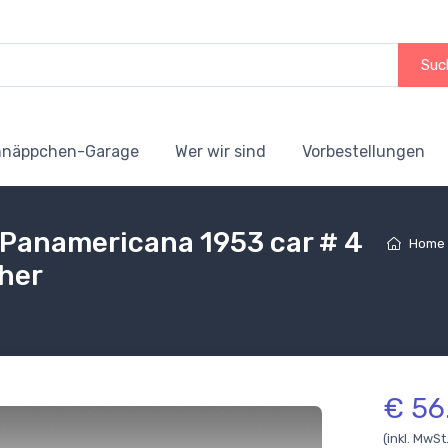
Suc
hnäppchen-Garage
Wer wir sind
Vorbestellungen
 Panamericana 1953 car # 4
Home
ther
€ 56
(inkl. MwSt