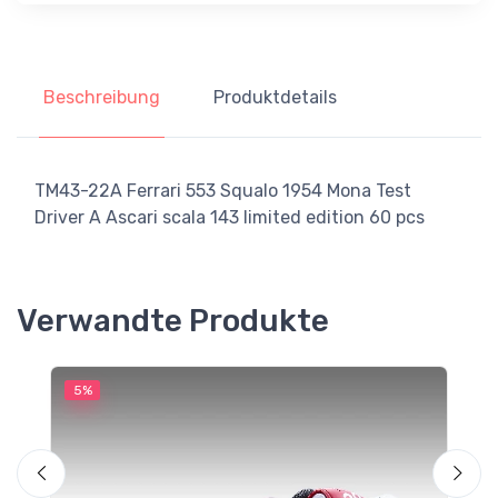
Beschreibung
Produktdetails
TM43-22A Ferrari 553 Squalo 1954 Mona Test
Driver A Ascari scala 143 limited edition 60 pcs
Verwandte Produkte
5%
5
M
T
G