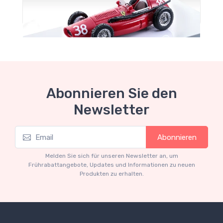
Abonnieren Sie den
Newsletter
Mythos Collection 1-43
Abonnieren
TM43-22B Ferrari 553 Squalo 1954 Winner
Spain GP car #38 Driver M. Hawthorn
Melden Sie sich für unseren Newsletter an, um
€94.05
€99.00
Frührabattangebote, Updates und Informationen zu neuen
Produkten zu erhalten.