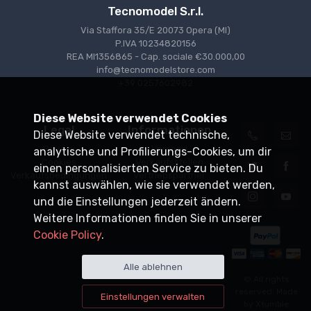
Tecnomodel S.r.l.
Via Staffora 35/E 20073 Opera (MI)
P.IVA 10234820156
REA MI1356865 - Cap. sociale €30.000,00
info@tecnomodelstore.com
+39 0257602982
Diese Website verwendet Cookies
Legal
Informationen
Diese Website verwendet technische,
Privacy
Versand
analytische und Profilierungs-Cookies, um dir
Cookies
Verkaufsstellen
einen personalisierten Service zu bieten. Du
Verkaufsbedingungen
Vertriebspartner
kannst auswählen, wie sie verwendet werden,
und die Einstellungen jederzeit ändern.
Weitere Informationen finden Sie in unserer
Cookie Policy
.
Alle ablehnen
© All rights
reserved. Made
Einstellungen verwalten
by
Xtumble