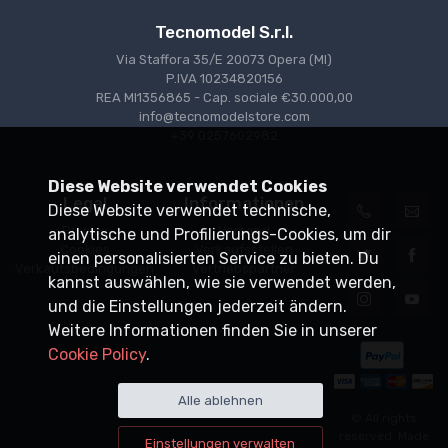
Tecnomodel S.r.l.
Via Staffora 35/E 20073 Opera (MI)
P.IVA 10234820156
REA MI1356865 - Cap. sociale €30.000,00
info@tecnomodelstore.com
+39 0257602982
Diese Website verwendet Cookies
Legal
Informationen
Diese Website verwendet technische,
Privacy
Versand
analytische und Profilierungs-Cookies, um dir
Cookies
Verkaufsstellen
einen personalisierten Service zu bieten. Du
Verkaufsbedingungen
Vertriebspartner
kannst auswählen, wie sie verwendet werden,
und die Einstellungen jederzeit ändern.
Weitere Informationen finden Sie in unserer
Cookie Policy
.
Alle ablehnen
© All rights
reserved. Made
Einstellungen verwalten