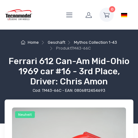
0
Home
Geschäft
Mythos Collection 1-43
Produkt
TM43-66C
Ferrari 612 Can-Am Mid-Ohio
1969 car #16 - 3rd Place,
Driver: Chris Amon
Cod: TM43-66C - EAN: 0806812454693
Neuheit