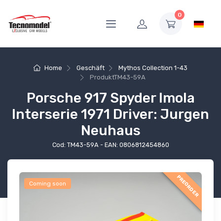
0
Home
Geschäft
Mythos Collection 1-43
Produkt
TM43-59A
Porsche 917 Spyder Imola
Interserie 1971 Driver: Jurgen
Neuhaus
Cod: TM43-59A - EAN: 0806812454860
PREORDER
Coming soon