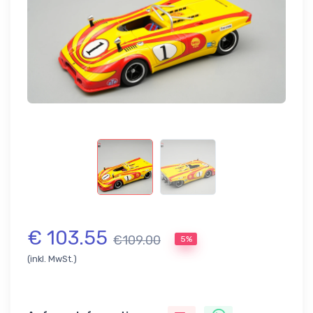
€ 103.55
€109.00
5%
(inkl. MwSt.)