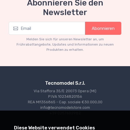
Abonnieren Sie den
Newsletter
Mythos Collection 1-43
Abonnieren
TM43-22A Ferrari 553 Squalo 1954 Monza
Test Driver A. Ascari
Melden Sie sich für unseren Newsletter an, um
€94.05
€99.00
Frührabattangebote, Updates und Informationen zu neuen
Produkten zu erhalten.
Tecnomodel S.r.l.
Via Staffora 35/E 20073 Opera (MI)
P.IVA 10234820156
REA MI1356865 - Cap. sociale €30.000,00
info@tecnomodelstore.com
+39 0257602982
Diese Website verwendet Cookies