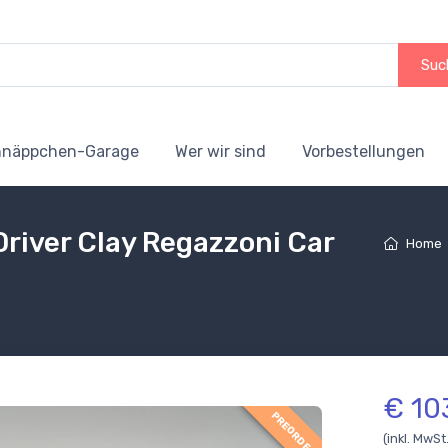
Suc
hnäppchen-Garage
Wer wir sind
Vorbestellungen
river Clay Regazzoni Car
Home
€ 10
PREORDER
(inkl. MwSt