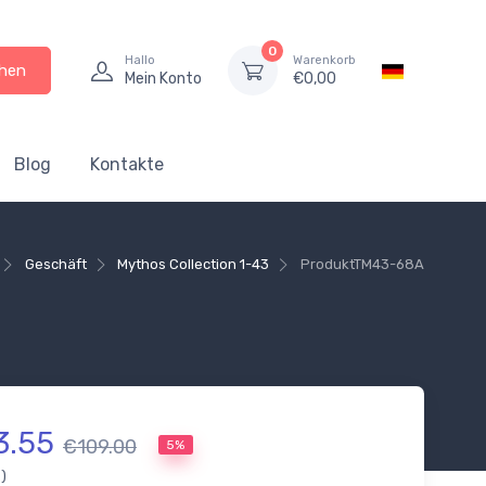
0
Hallo
Warenkorb
hen
Mein Konto
€
0,00
Blog
Kontakte
Geschäft
Mythos Collection 1-43
Produkt
TM43-68A
3.55
€109.00
5%
.)