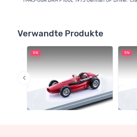
TM43-68A BRM P160E 1973 German GP Driver: Clay
Verwandte Produkte
5%
5%