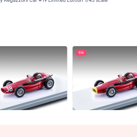
 Regazzoni Car #19 Limited Edition 1/43 scale
5%