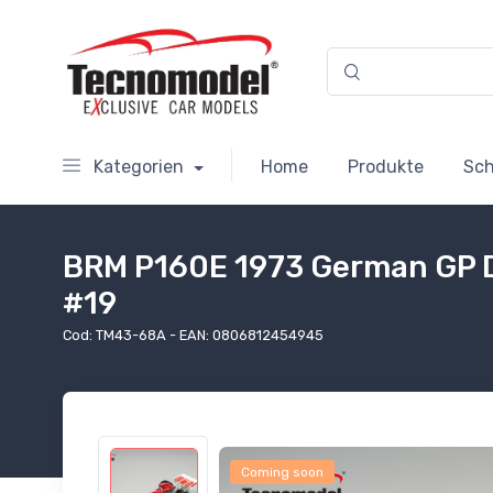
Kategorien
Home
Produkte
Sc
BRM P160E 1973 German GP D
#19
Cod: TM43-68A - EAN: 0806812454945
Coming soon