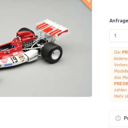
Anfrage
Der
PR
leidens
Vorbest
Modelle
das Mod
PREO
zahlen
Mehr ü
P