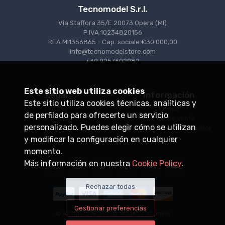
Tecnomodel S.r.l.
Via Staffora 35/E 20073 Opera (MI)
P.IVA 10234820156
REA MI1356865 - Cap. sociale €30.000,00
info@tecnomodelstore.com
+39 0257602982
Este sitio web utiliza cookies
Legal
Información
Este sitio utiliza cookies técnicas, analíticas y
Privacy
Envìos
de perfilado para ofrecerte un servicio
Cookies
Puntos de venta
personalizado. Puedes elegir cómo se utilizan
Condiciones de venta
Conviértase en distribuidor
y modificar la configuración en cualquier
momento.
Más información en nuestra
Cookie Policy
.
Rechazar todas
Gestionar preferencias
© All rights reserved. Made by
Xtumble