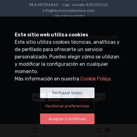
REA MI1356865 - Cap. sociale €30.000,00
info@tecnomodelstore.com
+39 0257602982
Este sitio web utiliza cookies
Legal
Información
Este sitio utiliza cookies técnicas, analíticas y
Privacy
Envìos
de perfilado para ofrecerte un servicio
Cookies
Puntos de venta
personalizado. Puedes elegir cómo se utilizan
Condiciones de venta
Conviértase en distribuidor
y modificar la configuración en cualquier
momento.
Más información en nuestra
Cookie Policy
.
Rechazar todas
Gestionar preferencias
© All rights reserved. Made by
Xtumble
Aceptar y continuar
0
Menu
€
0,00