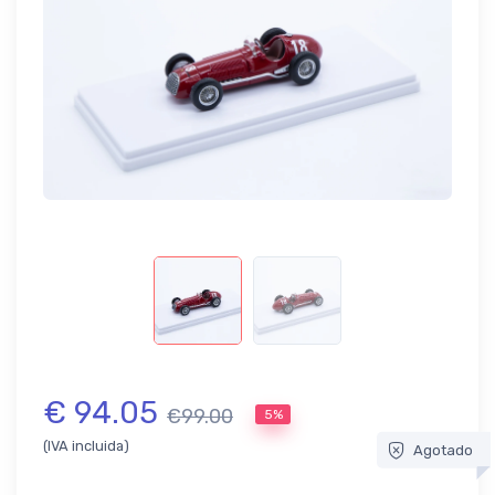
€ 94.05
€99.00
5%
(IVA incluida)
Agotado