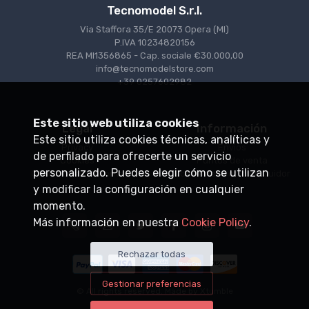
Tecnomodel S.r.l.
Via Staffora 35/E 20073 Opera (MI)
P.IVA 10234820156
REA MI1356865 - Cap. sociale €30.000,00
info@tecnomodelstore.com
+39 0257602982
Este sitio web utiliza cookies
Legal
Información
Este sitio utiliza cookies técnicas, analíticas y
Privacy
Envìos
de perfilado para ofrecerte un servicio
Cookies
Puntos de venta
personalizado. Puedes elegir cómo se utilizan
Condiciones de venta
Conviértase en distribuidor
y modificar la configuración en cualquier
momento.
Más información en nuestra
Cookie Policy
.
Rechazar todas
Gestionar preferencias
© All rights reserved. Made by
Xtumble