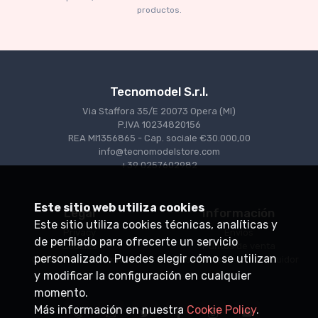
€160.55
€169.00
productos.
Tecnomodel S.r.l.
Via Staffora 35/E 20073 Opera (MI)
P.IVA 10234820156
REA MI1356865 - Cap. sociale €30.000,00
info@tecnomodelstore.com
+39 0257602982
Este sitio web utiliza cookies
Legal
Información
Este sitio utiliza cookies técnicas, analíticas y
Privacy
Envìos
de perfilado para ofrecerte un servicio
Cookies
Puntos de venta
personalizado. Puedes elegir cómo se utilizan
Condiciones de venta
Conviértase en distribuidor
y modificar la configuración en cualquier
momento.
Más información en nuestra
Cookie Policy
.