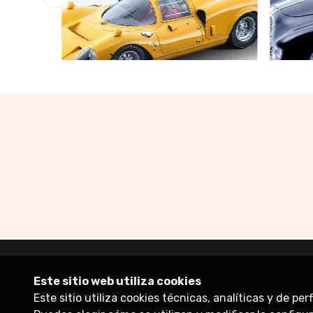
Garaje de Ofertas
Garaje
Limited edition 60 pcs
Limite
€160.55
€141.
€169.00
Este sitio web utiliza cookies
Tecnomodel S.r.l.
Legal
Este sitio utiliza cookies técnicas, analíticas y de pe