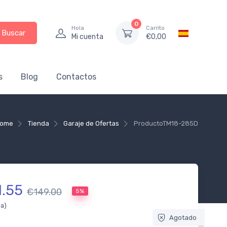
0
Hola
Carrito
Buscar
Mi cuenta
€
0,00
s
Blog
Contactos
ome
Tienda
Garaje de Ofertas
Producto
TM18-285D
1.55
€149.00
5%
da)
Agotado