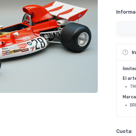
Informa
I
limite
El art
TM
Marca
BR
Cuota: