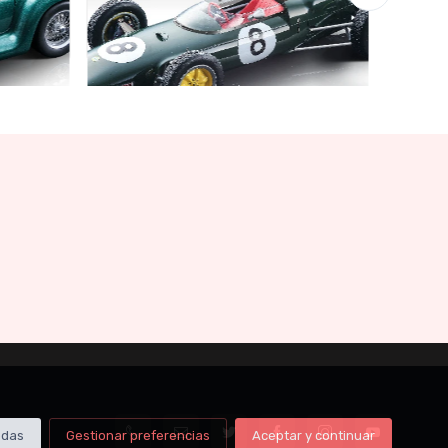
Garaje de Ofertas
Limited edition 210 pcs
€141.55
€149.00
odas
Gestionar preferencias
Aceptar y continuar