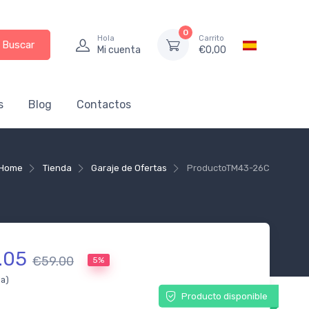
0
Hola
Carrito
Buscar
Mi cuenta
€
0,00
s
Blog
Contactos
Home
Tienda
Garaje de Ofertas
Producto
TM43-26C
.05
€59.00
5%
da)
Producto disponible