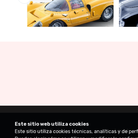
Garaje de Ofertas
Garaje
Limited edition 60 pcs
Limite
€160.55
€141.
€169.00
Este sitio web utiliza cookies
Tecnomodel S.r.l.
Legal
Este sitio utiliza cookies técnicas, analíticas y de pe