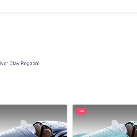
iver Clay Regaoni
5%