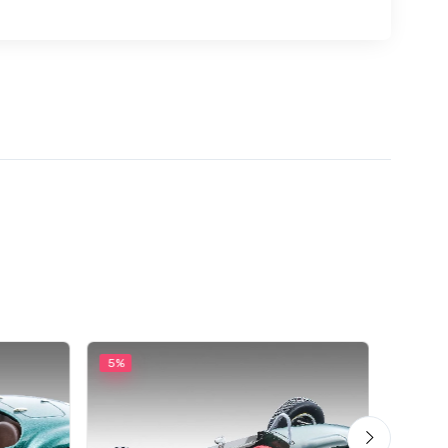
5%
5%