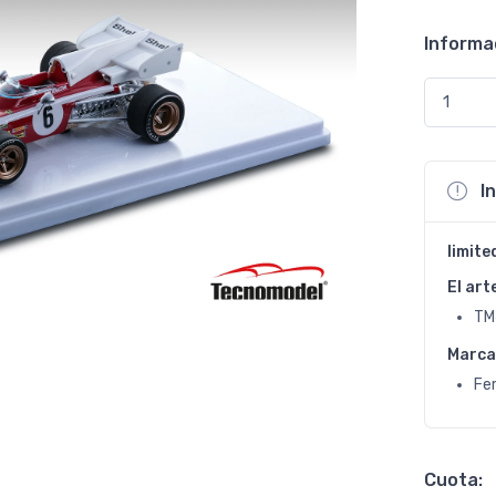
Informa
I
limite
El art
TM
Marca
Fer
Cuota: