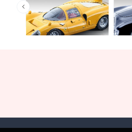
Garaje de Ofertas
Garaje
Limited edition 60 pcs
Limite
€160.55
€141.
€169.00