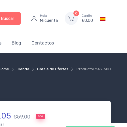
0
Hola
Carrito
Buscar
Mi cuenta
€
0,00
s
Blog
Contactos
Home
Tienda
Garaje de Ofertas
Producto
TM43-60D
.05
€59.00
5%
da)