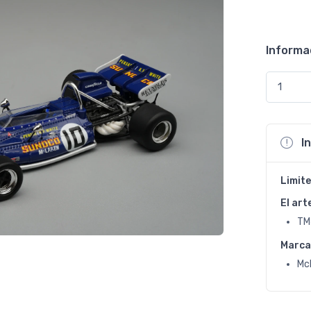
Informa
I
Limite
El art
TM
Marca
Mc