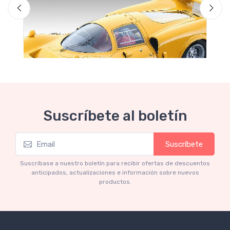
Suscríbete al boletín
Suscríbete
Garaje de Ofertas
Limited edition 60 pcs
Suscríbase a nuestro boletín para recibir ofertas de descuentos
anticipados, actualizaciones e información sobre nuevos
€160.55
€169.00
productos.