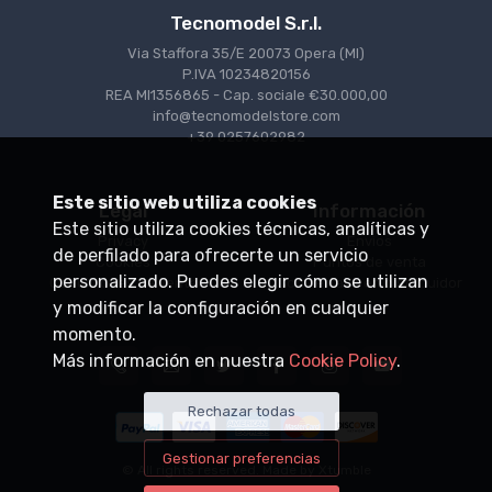
Tecnomodel S.r.l.
Via Staffora 35/E 20073 Opera (MI)
P.IVA 10234820156
REA MI1356865 - Cap. sociale €30.000,00
info@tecnomodelstore.com
+39 0257602982
Este sitio web utiliza cookies
Legal
Información
Este sitio utiliza cookies técnicas, analíticas y
Privacy
Envìos
de perfilado para ofrecerte un servicio
Cookies
Puntos de venta
personalizado. Puedes elegir cómo se utilizan
Condiciones de venta
Conviértase en distribuidor
y modificar la configuración en cualquier
momento.
Más información en nuestra
Cookie Policy
.
Rechazar todas
Gestionar preferencias
© All rights reserved. Made by
Xtumble