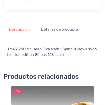
Descripción
Detalles de producto
TM43-29D McLaren Elva Mark 1 Spinout Movie 1966
Limited edition 80 pcs 143 scale
Productos relacionados
5%
5
G
L