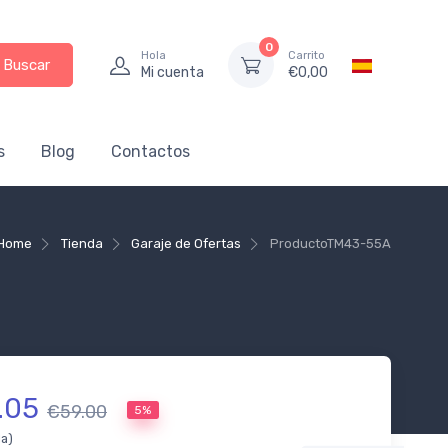
0
Hola
Carrito
Buscar
Mi cuenta
€
0,00
s
Blog
Contactos
Home
Tienda
Garaje de Ofertas
Producto
TM43-55A
.05
€59.00
5%
da)