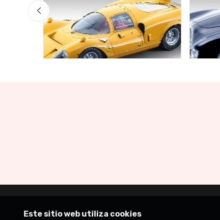
Garaje de Ofertas
Garaje
Limited edition 60 pcs
Limite
€160.55
€141.
€169.00
Este sitio web utiliza cookies