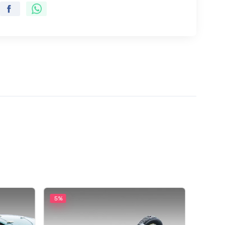
5%
5%