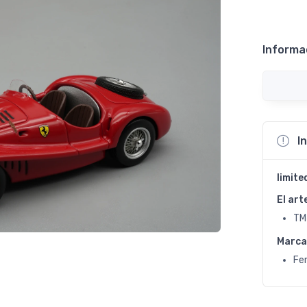
Informa
I
limite
El art
TM
Marca
Fer