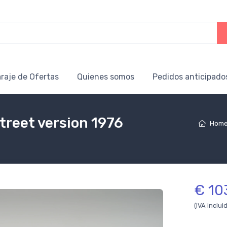
raje de Ofertas
Quienes somos
Pedidos anticipado
treet version 1976
Hom
€ 10
(IVA inclui