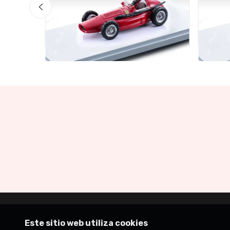
Mythos Collection 1-43
Mythos
ress
TM43-22A Ferrari 553 Squalo
TM43-
1954 Monza Test Driver A. Ascari
1954 
Drive
€94.05
€99.00
€94.
Este sitio web utiliza cookies