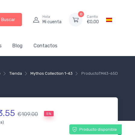
0
Hola
Carrito
Buscar
Mi cuenta
€
0,00
s
Blog
Contactos
e
Tienda
Mythos Collection 1-43
Producto
TM43-65D
3.55
€109.00
5%
da)
Producto disponible