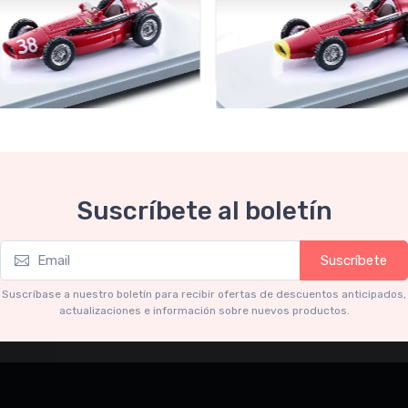
 Collection 1-43
Mythos Collection 1-43
Suscríbete al boletín
22B Ferrari 553 Squalo
TM43-22C Ferrari 553 Squ
Winner Spain GP car #38
1954 French GP car #2 Drive
r M. Hawthorn
Gonzales
Suscríbete
05
€94.05
€99.00
€99.00
Suscríbase a nuestro boletín para recibir ofertas de descuentos anticipados,
actualizaciones e información sobre nuevos productos.