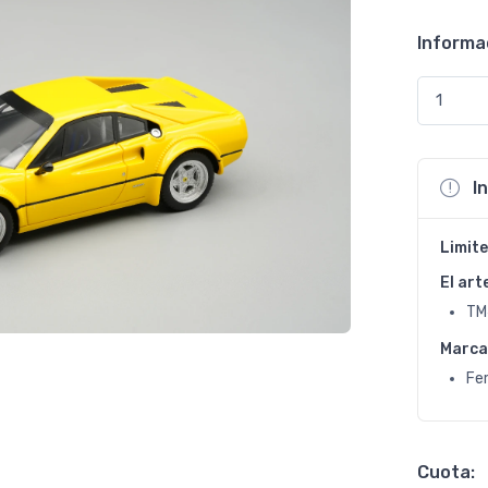
Informa
I
Limite
El art
TM
Marca
Fer
Cuota: