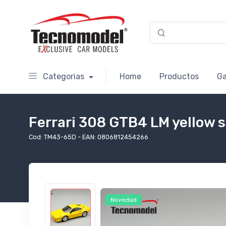
Categorias
Home
Productos
Ga
Ferrari 308 GTB4 LM yellow s
Cod: TM43-65D - EAN: 0806812454266
Novedad