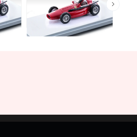
€94.
Mythos Collection 1-43
alo
TM43-22D Ferrari 553 Squalo
r J.F.
1954 Silverstone International
Trophy car #21 Driver J.F
Gonzales
€94.05
€99.00