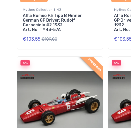
Mythos Collection 1-43
Mythos Co
Alfa Romeo P3 Tipo B Winner
Alfa Ro
German GP Driver: Rudolf
GP Driv
Caracciola #2 1932
1932
Art. No. TM43-57A
Art. No
€103.55
€103.5
€109.00
PREORDER
5%
5%