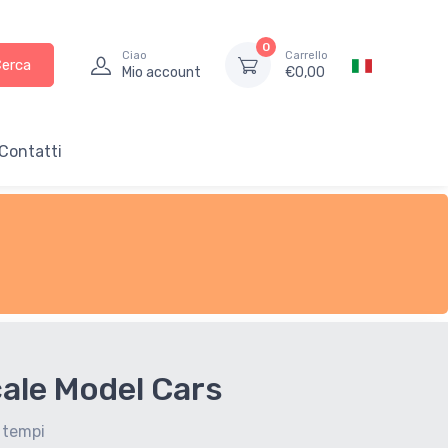
0
Ciao
Carrello
Cerca
Mio account
€
0,00
Contatti
cale Model Cars
i tempi