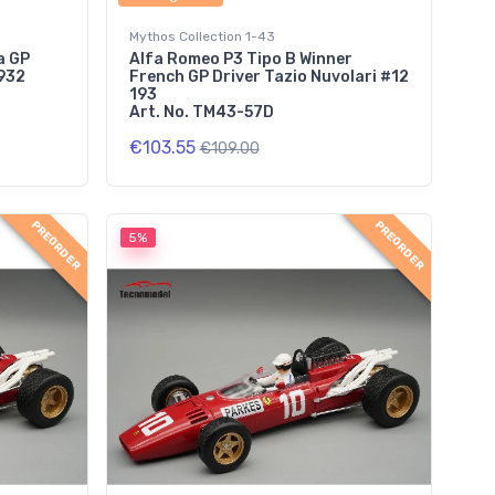
Mythos Collection 1-43
a GP
Alfa Romeo P3 Tipo B Winner
1932
French GP Driver Tazio Nuvolari #12
193
Art. No. TM43-57D
€103.55
€109.00
PREORDER
PREORDER
5%