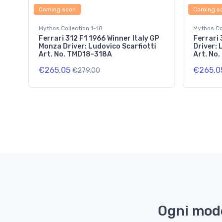
Coming soon
Coming s
Mythos Collection 1-18
Mythos Co
Ferrari 312 F1 1966 Winner Italy GP
Ferrari
Monza Driver: Ludovico Scarfiotti
Driver: 
Art. No. TMD18-318A
Art. No
€265.05
€265.0
€279.00
Ogni mode