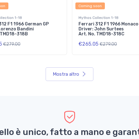
oon
Coming soon
llection 1-18
Mythos Collection 1-18
 312 F1 1966 German GP
Ferrari 312 F1 1966 Monaco
Lorenzo Bandini
Driver: John Surtees
. TMD18-318B
Art. No. TMD18-318C
5
€265.05
€279.00
€279.00
Mostra altro
llo è unico, fatto a mano e garant