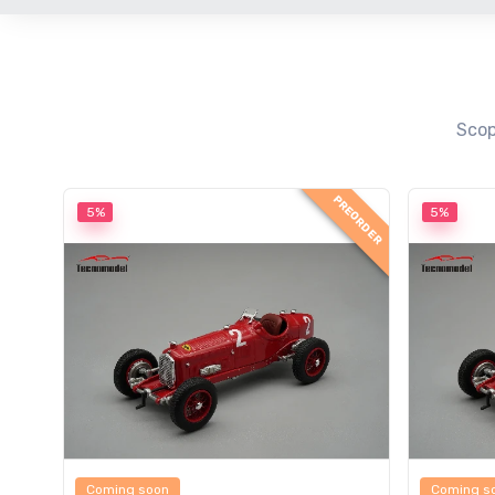
Scop
PREORDER
5%
5%
Coming soon
Coming s