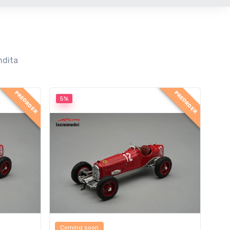
ndita
PREORDER
PREORDER
5%
Coming soon