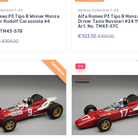
llection 1-43
Mythos Collection 1-43
meo P3 Tipo B Winner Monza
Alfa Romeo P3 Tipo B Monz
er Rudolf Caracciola #6
Driver Tazio Nuvolari #24 
Art. No. TM43-57C
. TM43-57B
€103.55
€109.00
5
€109.00
PREORDER
5%