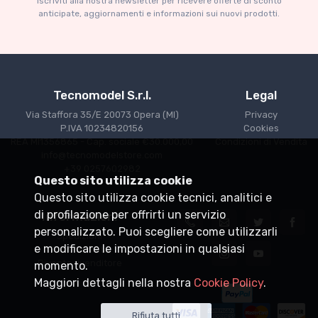
Iscriviti alla nostra newsletter per ricevere offerte di sconto
anticipate, aggiornamenti e informazioni sui nuovi prodotti.
Tecnomodel S.r.l.
Legal
Via Staffora 35/E 20073 Opera (MI)
Privacy
P.IVA 10234820156
Cookies
REA MI1356865 - Cap. sociale €30.000,00
Condizioni di Vendita
info@tecnomodelstore.com
+39 0257602982
Questo sito utilizza cookie
Questo sito utilizza cookie tecnici, analitici e
di profilazione per offrirti un servizio
Informazioni
personalizzato. Puoi scegliere come utilizzarli
Spedizioni
e modificare le impostazioni in qualsiasi
Punti vendita
Diventa rivenditore
momento.
Maggiori dettagli nella nostra
Cookie Policy
.
Rifiuta tutti