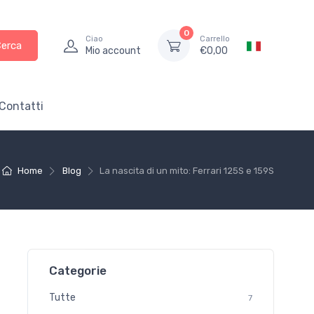
0
Ciao
Carrello
Cerca
Mio account
€
0,00
Contatti
Home
Blog
La nascita di un mito: Ferrari 125S e 159S
Categorie
Tutte
7