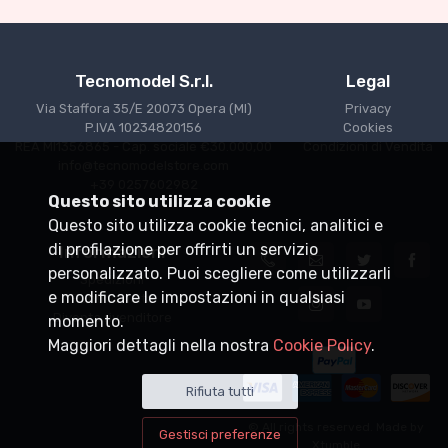
Tecnomodel S.r.l.
Legal
Via Staffora 35/E 20073 Opera (MI)
Privacy
P.IVA 10234820156
Cookies
REA MI1356865 - Cap. sociale €30.000,00
Condizioni di Vendita
info@tecnomodelstore.com
+39 0257602982
Questo sito utilizza cookie
Questo sito utilizza cookie tecnici, analitici e
di profilazione per offrirti un servizio
Informazioni
personalizzato. Puoi scegliere come utilizzarli
Spedizioni
e modificare le impostazioni in qualsiasi
Punti vendita
Diventa rivenditore
momento.
Maggiori dettagli nella nostra
Cookie Policy
.
Rifiuta tutti
© All rights reserved. Made by
Gestisci preferenze
Xtumble