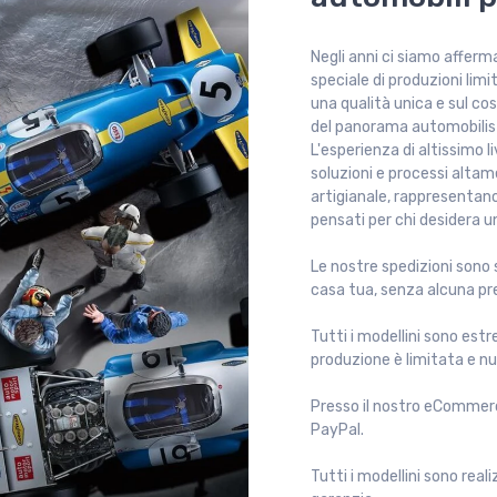
Negli anni ci siamo affer
speciale di produzioni lim
una qualità unica e sul co
del panorama automobilist
L'esperienza di altissimo l
soluzioni e processi altam
artigianale, rappresentano
pensati per chi desidera u
Le nostre spedizioni sono 
casa tua, senza alcuna p
Tutti i modellini sono estre
produzione è limitata e n
Presso il nostro eCommerc
PayPal.
Tutti i modellini sono rea