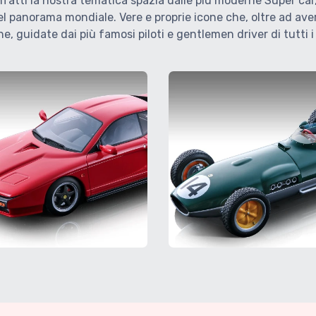
fatti la nostra tematica spazia dalle più moderne Super car, a
el panorama mondiale. Vere e proprie icone che, oltre ad ave
, guidate dai più famosi piloti e gentlemen driver di tutti i