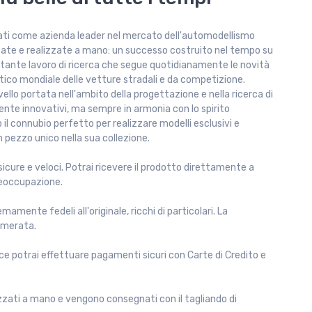
mati come azienda leader nel mercato dell'automodellismo
itate e realizzate a mano: un successo costruito nel tempo su
stante lavoro di ricerca che segue quotidianamente le novità
ico mondiale delle vetture stradali e da competizione.
ivello portata nell'ambito della progettazione e nella ricerca di
ente innovativi, ma sempre in armonia con lo spirito
 il connubio perfetto per realizzare modelli esclusivi e
n pezzo unico nella sua collezione.
sicure e veloci. Potrai ricevere il prodotto direttamente a
reoccupazione.
mamente fedeli all'originale, ricchi di particolari. La
umerata.
e potrai effettuare pagamenti sicuri con Carte di Credito e
lizzati a mano e vengono consegnati con il tagliando di