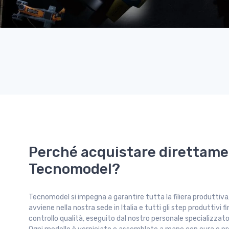
Perché acquistare direttame
Tecnomodel?
Tecnomodel si impegna a garantire tutta la filiera produttiva
avviene nella nostra sede in Italia e tutti gli step produttivi fi
controllo qualità, eseguito dal nostro personale specializzato