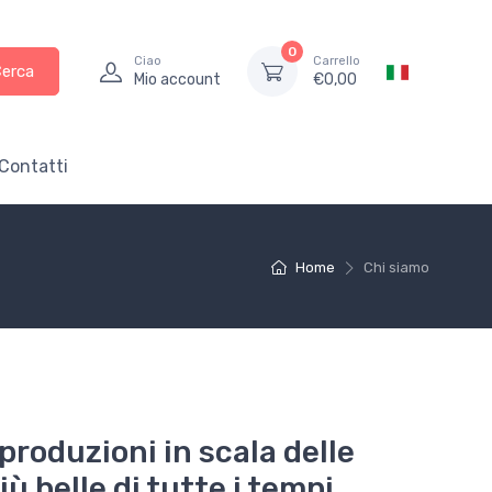
0
Ciao
Carrello
Cerca
Mio account
€
0,00
Contatti
Home
Chi siamo
iproduzioni in scala delle
ù belle di tutte i tempi