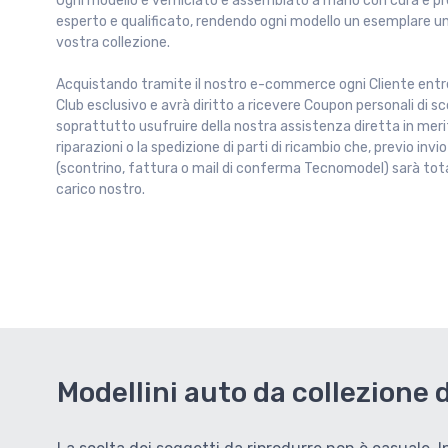
Ogni modello è verniciato e assemblato a mano con cura e pr
esperto e qualificato, rendendo ogni modello un esemplare un
vostra collezione.
Acquistando tramite il nostro e-commerce ogni Cliente entre
Club esclusivo e avrà diritto a ricevere Coupon personali di s
soprattutto usufruire della nostra assistenza diretta in merit
riparazioni o la spedizione di parti di ricambio che, previo invi
(scontrino, fattura o mail di conferma Tecnomodel) sarà tot
carico nostro.
Modellini auto da collezione