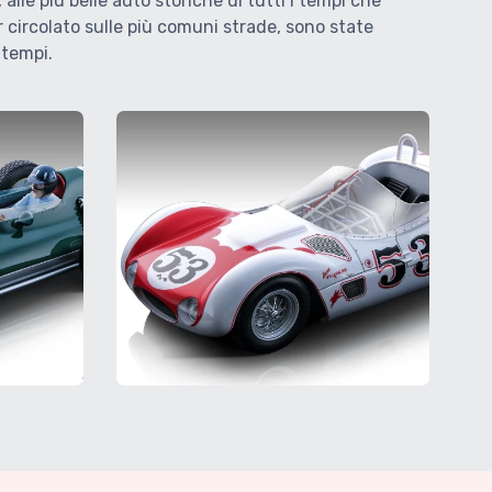
lle più belle auto storiche di tutti i tempi che
r circolato sulle più comuni strade, sono state
 tempi.