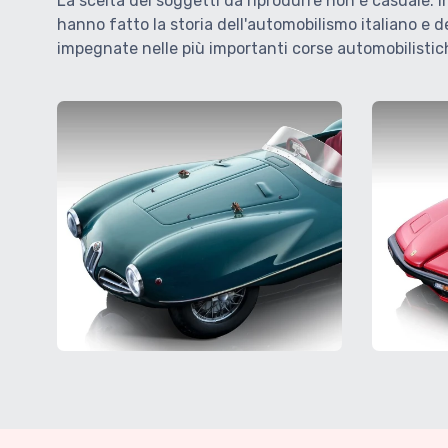
La scelta dei soggetti da riprodurre non è casuale. In
hanno fatto la storia dell'automobilismo italiano e d
impegnate nelle più importanti corse automobilistiche