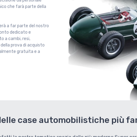
ecisione da personale
ico che farà parte della
rà a far parte del nostro
conto dedicato e
o a cambi, resi,
o della prova di acquisto
almente gratuita e a
 delle case automobilistiche più f