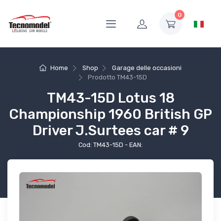
0
Home
Shop
Garage delle occasioni
Prodotto
TM43-15D
TM43-15D Lotus 18
Championship 1960 British GP
Driver J.Surtees car # 9
Cod: TM43-15D - EAN: