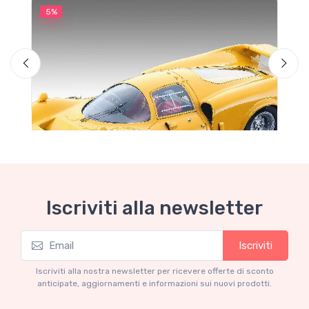
5%
5
G
A
B
Iscriviti alla newsletter
Iscriviti
Garage delle occasioni
Ferrari 365 P2/3 Drogo, press 1967 Giallo
Iscriviti alla nostra newsletter per ricevere offerte di sconto
Modena
anticipate, aggiornamenti e informazioni sui nuovi prodotti.
€160.55
€169.00