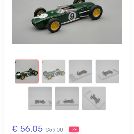
€ 56.05
€59.00
5%