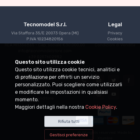
Tecnomodel S.r.l.
Legal
Via Staffora 35/E 20073 Opera (MI)
Privacy
P.IVA 10234820156
Cookies
REA MI1356865 - Cap. sociale €30.000,00
Condizioni di Vendita
info@tecnomodelstore.com
+39 0257602982
Questo sito utilizza cookie
Questo sito utilizza cookie tecnici, analitici e
di profilazione per offrirti un servizio
Informazioni
personalizzato. Puoi scegliere come utilizzarli
Spedizioni
e modificare le impostazioni in qualsiasi
Punti vendita
Diventa rivenditore
momento.
Maggiori dettagli nella nostra
Cookie Policy
.
Rifiuta tutti
© All rights reserved. Made by
Gestisci preferenze
Xtumble