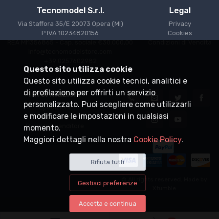
Tecnomodel S.r.l.
Legal
Via Staffora 35/E 20073 Opera (MI)
Privacy
P.IVA 10234820156
Cookies
REA MI1356865 - Cap. sociale €30.000,00
Condizioni di Vendita
info@tecnomodelstore.com
+39 0257602982
Questo sito utilizza cookie
Questo sito utilizza cookie tecnici, analitici e
di profilazione per offrirti un servizio
Informazioni
personalizzato. Puoi scegliere come utilizzarli
Spedizioni
e modificare le impostazioni in qualsiasi
Punti vendita
Diventa rivenditore
momento.
Maggiori dettagli nella nostra
Cookie Policy
.
Rifiuta tutti
© All rights reserved. Made by
Gestisci preferenze
Xtumble
Accetta e continua