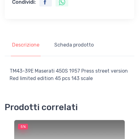
Condividi:
Descrizione
Scheda prodotto
TM43-39E Maserati 450S 1957 Press street version
Red limited edition 45 pcs 143 scale
Prodotti correlati
5%
5
M