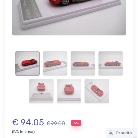
€ 94.05
€99.00
5%
(IVA inclusa)
Esaurito