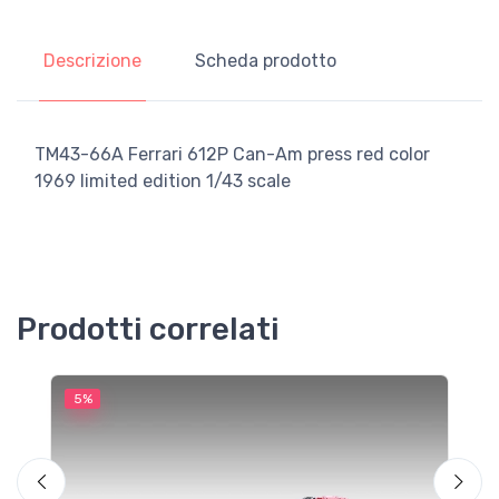
Descrizione
Scheda prodotto
TM43-66A Ferrari 612P Can-Am press red color
1969 limited edition 1/43 scale
Prodotti correlati
5%
5
M
T
S