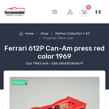
0
Home
Shop
Mythos Collection 1-43
Prodotto
TM43-66A
Ferrari 612P Can-Am press red
color 1969
Cod: TM43-66A - EAN: 0806812454679
Novità