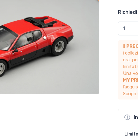
Richiedi
Il
PRE
i colle
ora, po
limita
Una vol
MY P
l’acqui
Scopri 
I
Limite