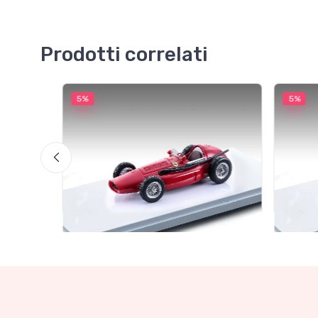
Prodotti correlati
5%
5%
Mythos Collection 1-43
Mythos
ress
TM43-22A Ferrari 553 Squalo
TM43-