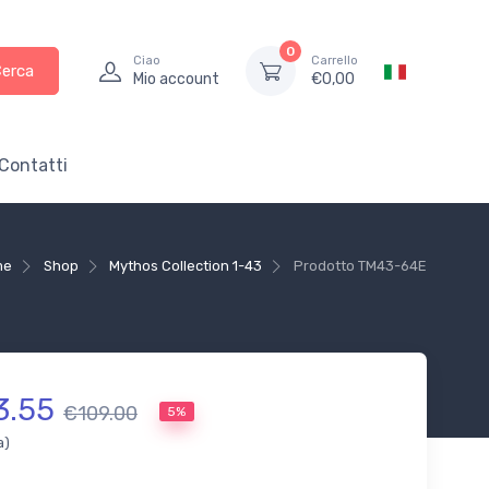
0
Ciao
Carrello
Cerca
Mio account
€
0,00
Contatti
me
Shop
Mythos Collection 1-43
Prodotto
TM43-64E
3.55
€109.00
5%
a)