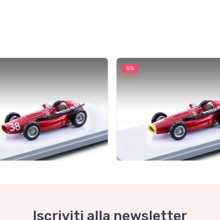
5%
 Collection 1-43
Mythos Collection 1-43
Iscriviti alla newsletter
22B Ferrari 553 Squalo
TM43-22C Ferrari 553 Squ