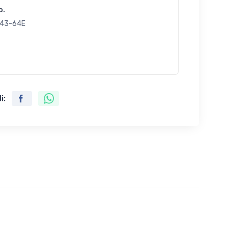
o.
43-64E
i: