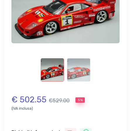
€ 502.55
€529.00
5%
(IVA inclusa)