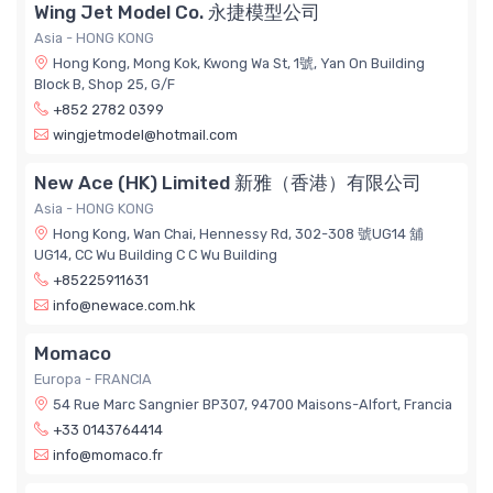
Wing Jet Model Co. 永捷模型公司
Asia - HONG KONG
Hong Kong, Mong Kok, Kwong Wa St, 1號, Yan On Building
Block B, Shop 25, G/F
+852 2782 0399
wingjetmodel@hotmail.com
New Ace (HK) Limited 新雅（香港）有限公司
Asia - HONG KONG
Hong Kong, Wan Chai, Hennessy Rd, 302-308 號UG14 舖
UG14, CC Wu Building C C Wu Building
+85225911631
info@newace.com.hk
Momaco
Europa - FRANCIA
54 Rue Marc Sangnier BP307, 94700 Maisons-Alfort, Francia
+33 0143764414
info@momaco.fr