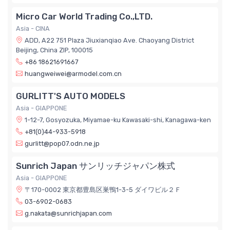
Micro Car World Trading Co.,LTD.
Asia - CINA
ADD, A22 751 Plaza Jiuxianqiao Ave. Chaoyang District
Beijing, China ZIP, 100015
+86 18621691667
huangweiwei@armodel.com.cn
GURLITT'S AUTO MODELS
Asia - GIAPPONE
1-12-7, Gosyozuka, Miyamae-ku Kawasaki-shi, Kanagawa-ken
+81(0)44-933-5918
gurlitt@pop07.odn.ne.jp
Sunrich Japan サンリッチジャパン株式
Asia - GIAPPONE
〒170-0002 東京都豊島区巣鴨1-3-5 ダイワビル２Ｆ
03-6902-0683
g.nakata@sunrichjapan.com