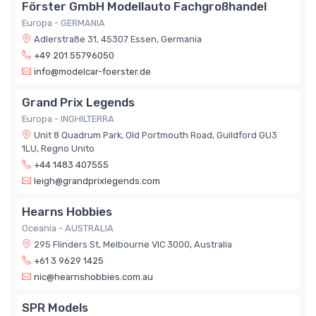
Förster GmbH Modellauto Fachgroßhandel
Europa - GERMANIA
Adlerstraße 31, 45307 Essen, Germania
+49 201 55796050
info@modelcar-foerster.de
Grand Prix Legends
Europa - INGHILTERRA
Unit 8 Quadrum Park, Old Portmouth Road, Guildford GU3
1LU, Regno Unito
+44 1483 407555
leigh@grandprixlegends.com
Hearns Hobbies
Oceania - AUSTRALIA
295 Flinders St, Melbourne VIC 3000, Australia
+61 3 9629 1425
nic@hearnshobbies.com.au
SPR Models