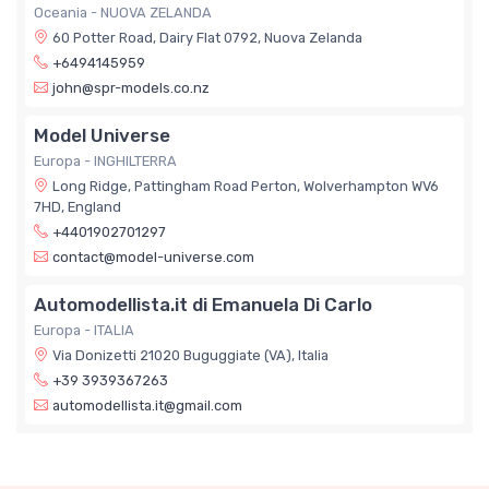
Oceania - NUOVA ZELANDA
60 Potter Road, Dairy Flat 0792, Nuova Zelanda
+6494145959
john@spr-models.co.nz
Model Universe
Europa - INGHILTERRA
Long Ridge, Pattingham Road Perton, Wolverhampton WV6
7HD, England
+4401902701297
contact@model-universe.com
Automodellista.it di Emanuela Di Carlo
Europa - ITALIA
Via Donizetti 21020 Buguggiate (VA), Italia
+39 3939367263
automodellista.it@gmail.com