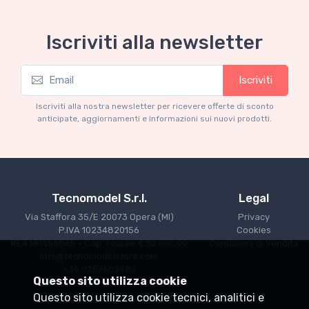
Iscriviti alla newsletter
Iscriviti
Iscriviti alla nostra newsletter per ricevere offerte di sconto
anticipate, aggiornamenti e informazioni sui nuovi prodotti.
Tecnomodel S.r.l.
Legal
Via Staffora 35/E 20073 Opera (MI)
Privacy
P.IVA 10234820156
Cookies
REA MI1356865 - Cap. sociale €30.000,00
Condizioni di Vendita
info@tecnomodelstore.com
+39 0257602982
Questo sito utilizza cookie
Questo sito utilizza cookie tecnici, analitici e