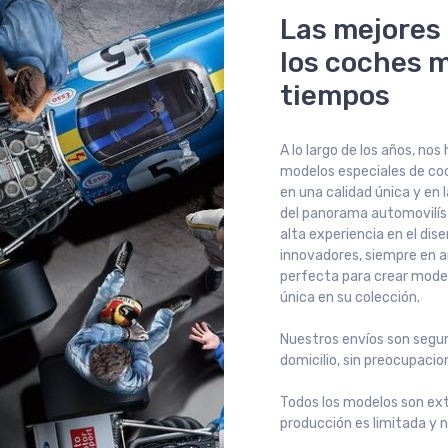
Las mejores
los coches m
tiempos
A lo largo de los años, n
modelos especiales de coc
en una calidad única y en 
del panorama automovilís
alta experiencia en el dis
innovadores, siempre en a
perfecta para crear mode
única en su colección.
Nuestros envíos son segur
domicilio, sin preocupacio
Todos los modelos son extr
producción es limitada y