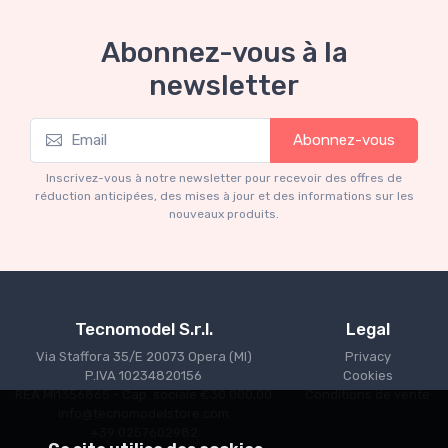
Abonnez-vous à la
newsletter
Abonnez-vous
Inscrivez-vous à notre newsletter pour recevoir des offres de
réduction anticipées, des mises à jour et des informations sur les
nouveaux produits.
Tecnomodel S.r.l.
Legal
Via Staffora 35/E 20073 Opera (MI)
Privacy
P.IVA 10234820156
Cookies
REA MI1356865 - Cap. sociale €30.000,00
Conditions de vente
info@tecnomodelstore.com
+39 0257602982