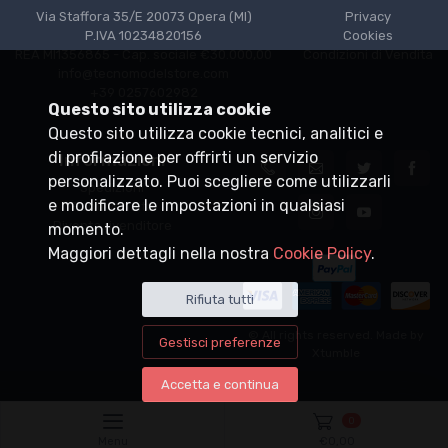
Via Staffora 35/E 20073 Opera (MI)
Privacy
P.IVA 10234820156
Cookies
REA MI1356865 - Cap. sociale €30.000,00
Condizioni di Vendita
info@tecnomodelstore.com
+39 0257602982
Questo sito utilizza cookie
Questo sito utilizza cookie tecnici, analitici e
di profilazione per offrirti un servizio
Informazioni
personalizzato. Puoi scegliere come utilizzarli
Spedizioni
e modificare le impostazioni in qualsiasi
Punti vendita
Diventa rivenditore
momento.
Maggiori dettagli nella nostra
Cookie Policy
.
Rifiuta tutti
© All rights reserved. Made by
Gestisci preferenze
Xtumble
Accetta e continua
0
Menu
€
0,00