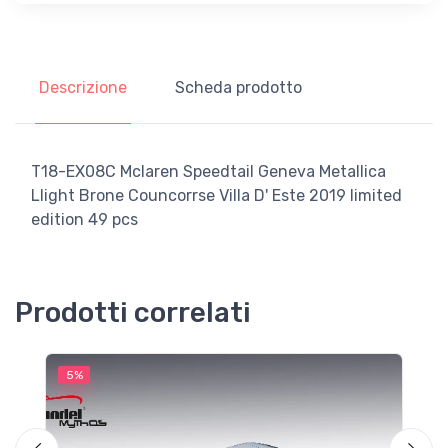
Descrizione
Scheda prodotto
T18-EX08C Mclaren Speedtail Geneva Metallica
LIight Brone Councorrse Villa D' Este 2019 limited
edition 49 pcs
Prodotti correlati
5%
5