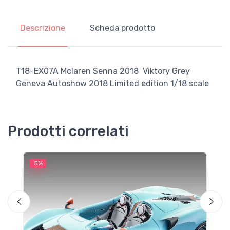
Descrizione
Scheda prodotto
T18-EX07A Mclaren Senna 2018 Viktory Grey
Geneva Autoshow 2018 Limited edition 1/18 scale
Prodotti correlati
5%
5
E
M