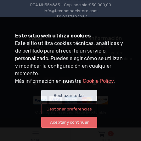
REA MI1356865 - Cap. sociale €30.000,00
info@tecnomodelstore.com
+39 0257602982
Este sitio web utiliza cookies
Legal
Información
Este sitio utiliza cookies técnicas, analíticas y
Privacy
Envìos
de perfilado para ofrecerte un servicio
Cookies
Puntos de venta
personalizado. Puedes elegir cómo se utilizan
Condiciones de venta
Conviértase en distribuidor
y modificar la configuración en cualquier
momento.
Más información en nuestra
Cookie Policy
.
Rechazar todas
Gestionar preferencias
© All rights reserved. Made by
Xtumble
Aceptar y continuar
0
Menu
€
0,00