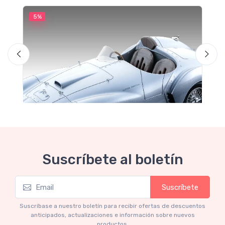
5%
5
M
F
Suscríbete al boletín
Suscríbete
Mythos Collection 1-18
Ferrari 166 MM Abarth Metallic Silver Press
Suscríbase a nuestro boletín para recibir ofertas de descuentos
Version 1953 scala 1/18
anticipados, actualizaciones e información sobre nuevos
productos.