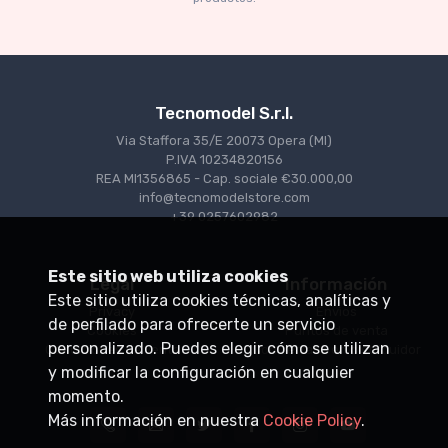
€227.05
€239.00
Tecnomodel S.r.l.
Via Staffora 35/E 20073 Opera (MI)
P.IVA 10234820156
REA MI1356865 - Cap. sociale €30.000,00
info@tecnomodelstore.com
+39 0257602982
Este sitio web utiliza cookies
Legal
Información
Este sitio utiliza cookies técnicas, analíticas y
Privacy
Envìos
de perfilado para ofrecerte un servicio
Cookies
Puntos de venta
personalizado. Puedes elegir cómo se utilizan
Condiciones de venta
Conviértase en distribuidor
y modificar la configuración en cualquier
momento.
Más información en nuestra
Cookie Policy
.