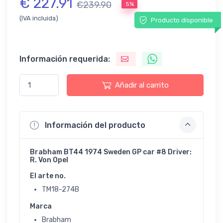
€ 227.91
€239.90
5%
(IVA incluida)
Producto disponible
Información requerida:
Añadir al carrito
Información del producto
Brabham BT44 1974 Sweden GP car #8 Driver:
R. Von Opel
El arte no.
TM18-274B
Marca
Brabham