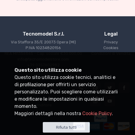
€227.91
€239.90
Tecnomodel S.r.l.
Legal
Via Staffora 35/E 20073 Opera (MI)
Privacy
P.IVA 10234820156
Cookies
REA MI1356865 - Cap. sociale €30.000,00
Condizioni di Vendita
info@tecnomodelstore.com
+39 0257602982
Questo sito utilizza cookie
Questo sito utilizza cookie tecnici, analitici e
di profilazione per offrirti un servizio
Informazioni
personalizzato. Puoi scegliere come utilizzarli
Spedizioni
e modificare le impostazioni in qualsiasi
Punti vendita
Diventa rivenditore
momento.
Maggiori dettagli nella nostra
Cookie Policy
.
Rifiuta tutti