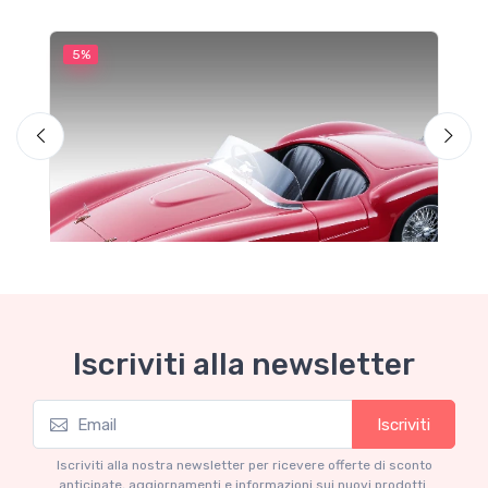
5%
5
M
F
1
P
Iscriviti alla newsletter
Iscriviti
Mythos Collection 1-18
Ferrari 735S Autodromo Press 1953
Iscriviti alla nostra newsletter per ricevere offerte di sconto
anticipate, aggiornamenti e informazioni sui nuovi prodotti.