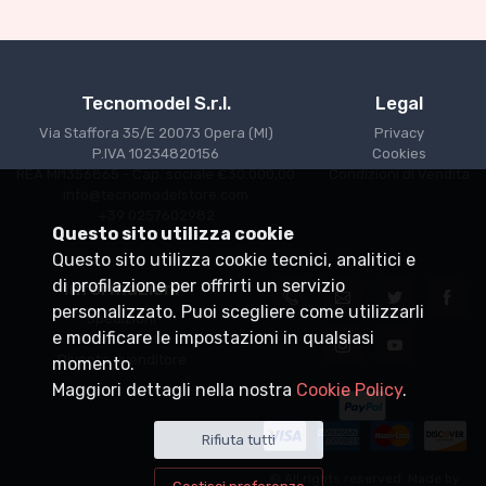
€227.05
€239.00
Tecnomodel S.r.l.
Legal
Via Staffora 35/E 20073 Opera (MI)
Privacy
P.IVA 10234820156
Cookies
REA MI1356865 - Cap. sociale €30.000,00
Condizioni di Vendita
info@tecnomodelstore.com
+39 0257602982
Questo sito utilizza cookie
Questo sito utilizza cookie tecnici, analitici e
di profilazione per offrirti un servizio
Informazioni
personalizzato. Puoi scegliere come utilizzarli
Spedizioni
e modificare le impostazioni in qualsiasi
Punti vendita
Diventa rivenditore
momento.
Maggiori dettagli nella nostra
Cookie Policy
.
Rifiuta tutti
© All rights reserved. Made by