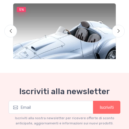
5%
5
M
F
Iscriviti alla newsletter
Iscriviti
Mythos Collection 1-18
Ferrari 166 MM Abarth Metallic Silver Press
Iscriviti alla nostra newsletter per ricevere offerte di sconto
Version 1953 scala 1/18
anticipate, aggiornamenti e informazioni sui nuovi prodotti.