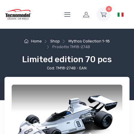
0
Home
Shop
Mythos Collection 1-18
Prodotto
TM18-274B
Limited edition 70 pcs
Cod: TM18-274B - EAN: