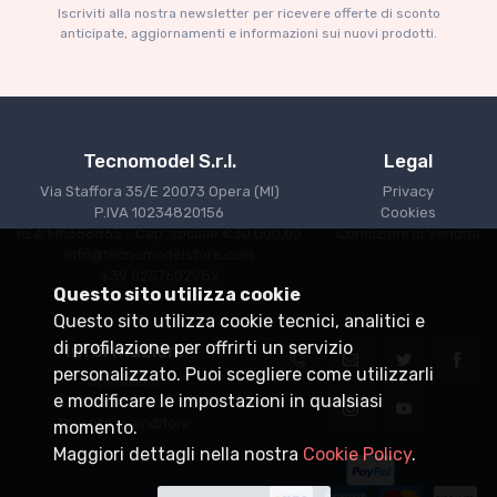
Ferrari 735S Autodromo Press 1953
F
Iscriviti alla nostra newsletter per ricevere offerte di sconto
1
anticipate, aggiornamenti e informazioni sui nuovi prodotti.
€227.91
P
€239.90
Tecnomodel S.r.l.
Legal
Via Staffora 35/E 20073 Opera (MI)
Privacy
P.IVA 10234820156
Cookies
REA MI1356865 - Cap. sociale €30.000,00
Condizioni di Vendita
info@tecnomodelstore.com
+39 0257602982
Questo sito utilizza cookie
Questo sito utilizza cookie tecnici, analitici e
di profilazione per offrirti un servizio
Informazioni
personalizzato. Puoi scegliere come utilizzarli
Spedizioni
e modificare le impostazioni in qualsiasi
Punti vendita
Diventa rivenditore
momento.
Maggiori dettagli nella nostra
Cookie Policy
.