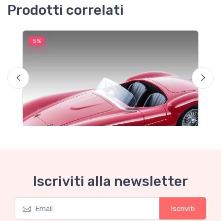
Prodotti correlati
5%
5
Iscriviti alla newsletter
Iscriviti
Mythos Collection 1-18
M