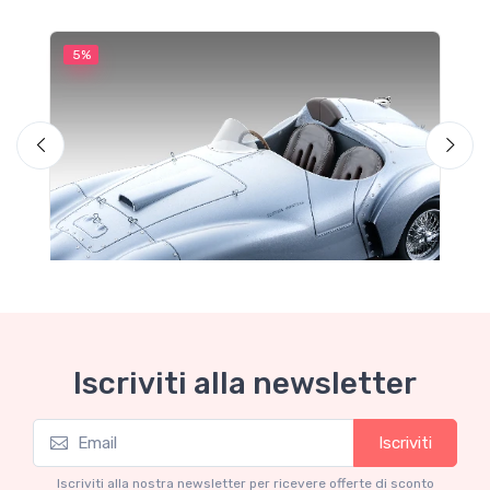
5%
5
Iscriviti alla newsletter
Mythos Collection 1-18
M
Iscriviti
Ferrari 166 MM Abarth Metallic Silver Press
F
Version 1953 scala 1/18
Iscriviti alla nostra newsletter per ricevere offerte di sconto