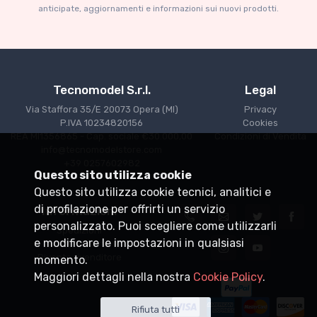
anticipate, aggiornamenti e informazioni sui nuovi prodotti.
€227.05
€239.00
Tecnomodel S.r.l.
Legal
Via Staffora 35/E 20073 Opera (MI)
Privacy
P.IVA 10234820156
Cookies
REA MI1356865 - Cap. sociale €30.000,00
Condizioni di Vendita
info@tecnomodelstore.com
+39 0257602982
Questo sito utilizza cookie
Questo sito utilizza cookie tecnici, analitici e
di profilazione per offrirti un servizio
Informazioni
personalizzato. Puoi scegliere come utilizzarli
Spedizioni
e modificare le impostazioni in qualsiasi
Punti vendita
Diventa rivenditore
momento.
Maggiori dettagli nella nostra
Cookie Policy
.
Rifiuta tutti