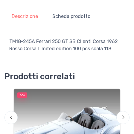
Descrizione
Scheda prodotto
TM18-245A Ferrari 250 GT SB Clienti Corsa 1962
Rosso Corsa Limited edition 100 pcs scala 118
Prodotti correlati
5%
5
M
F