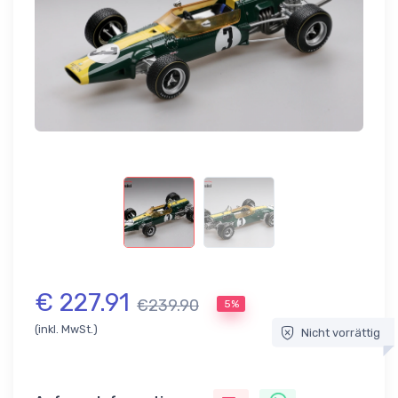
€ 227.91
€239.90
5%
(inkl. MwSt.)
Nicht vorrättig