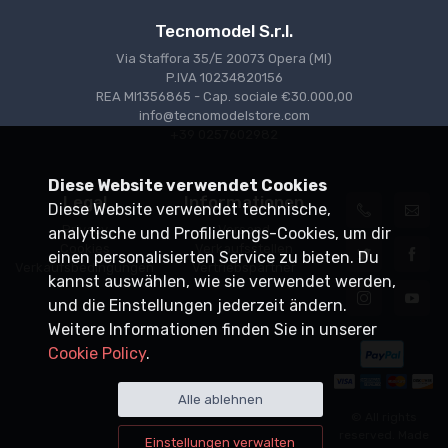
Tecnomodel S.r.l.
Via Staffora 35/E 20073 Opera (MI)
P.IVA 10234820156
REA MI1356865 - Cap. sociale €30.000,00
info@tecnomodelstore.com
+39 0257602982
Diese Website verwendet Cookies
Legal
Informationen
Diese Website verwendet technische,
Privacy
Versand
analytische und Profilierungs-Cookies, um dir
Cookies
Verkaufsstellen
einen personalisierten Service zu bieten. Du
Verkaufsbedingungen
Vertriebspartner
kannst auswählen, wie sie verwendet werden,
und die Einstellungen jederzeit ändern.
Weitere Informationen finden Sie in unserer
Cookie Policy
.
Alle ablehnen
© All rights
reserved. Made
Einstellungen verwalten