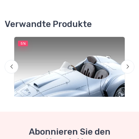
Verwandte Produkte
5%
5
M
F
Abonnieren Sie den