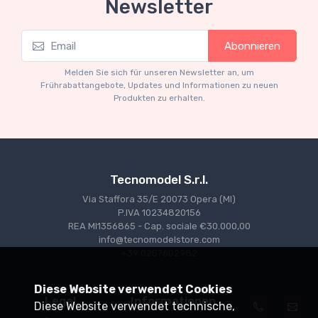
Newsletter
Mythos Collection 1-18
Abonnieren
Ferrari 166 MM Abarth Metallic Silver Press
Version 1953 scala 1/18
Melden Sie sich für unseren Newsletter an, um
€227.05
€239.00
Frührabattangebote, Updates und Informationen zu neuen
Produkten zu erhalten.
Tecnomodel S.r.l.
Via Staffora 35/E 20073 Opera (MI)
P.IVA 10234820156
REA MI1356865 - Cap. sociale €30.000,00
info@tecnomodelstore.com
+39 0257602982
Diese Website verwendet Cookies
Legal
Informationen
Diese Website verwendet technische,