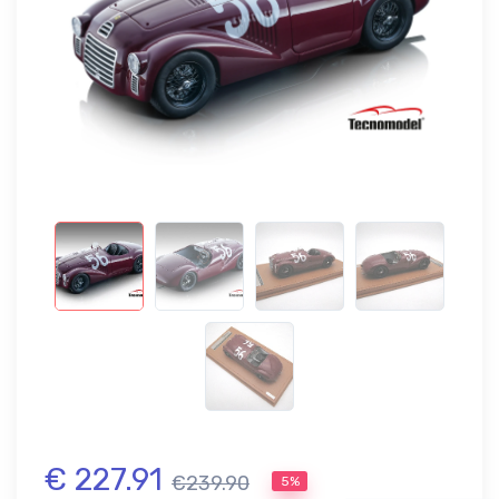
€ 227.91
€239.90
5%