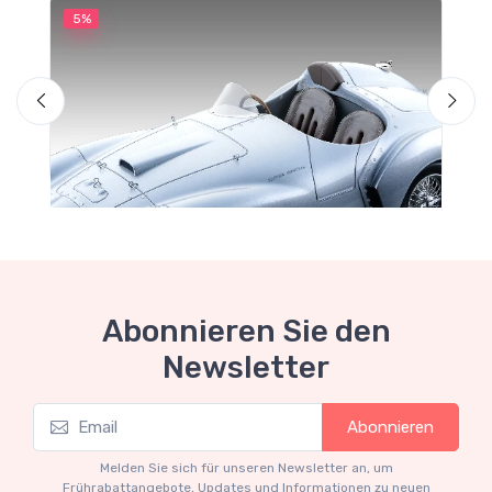
5%
5
M
F
Abonnieren Sie den
Newsletter
Mythos Collection 1-18
Abonnieren
Ferrari 166 MM Abarth Metallic Silver Press
Version 1953 scala 1/18
Melden Sie sich für unseren Newsletter an, um
€227.05
€239.00
Frührabattangebote, Updates und Informationen zu neuen