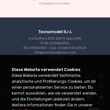
Produkten zu erhalten.
Tecnomodel S.r.l.
Via Staffora 35/E 20073 Opera (MI)
P.IVA 10234820156
REA MI1356865 - Cap. sociale €30.000,00
info@tecnomodelstore.com
+39 0257602982
Diese Website verwendet Cookies
Legal
Informationen
Diese Website verwendet technische,
Privacy
Versand
analytische und Profilierungs-Cookies, um dir
Cookies
Verkaufsstellen
einen personalisierten Service zu bieten. Du
Verkaufsbedingungen
Vertriebspartner
kannst auswählen, wie sie verwendet werden,
und die Einstellungen jederzeit ändern.
Weitere Informationen finden Sie in unserer