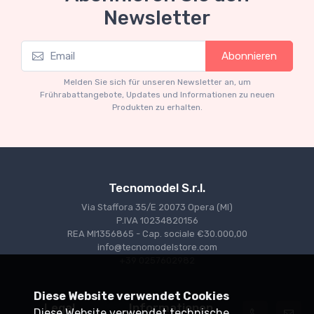
Newsletter
Mythos Collection 1-18
M
Ferrari 166 MM Abarth Metallic Silver Press
F
Abonnieren
Version 1953 scala 1/18
€227.05
€239.00
Melden Sie sich für unseren Newsletter an, um
Frührabattangebote, Updates und Informationen zu neuen
Produkten zu erhalten.
Tecnomodel S.r.l.
Via Staffora 35/E 20073 Opera (MI)
P.IVA 10234820156
REA MI1356865 - Cap. sociale €30.000,00
info@tecnomodelstore.com
+39 0257602982
Diese Website verwendet Cookies
Legal
Informationen
Diese Website verwendet technische,