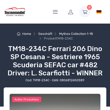
0
Home
Geschäft
Mythos Collection 1-18
Produkt
TM18-234C
TM18-234C Ferrari 206 Dino
SP Cesana - Sestriere 1965
Scuderia SEFAC car #482
Driver: L. Scarfiotti - WINNER
Cod: TM18-234C - EAN: 0806812450589
Außer Produktion