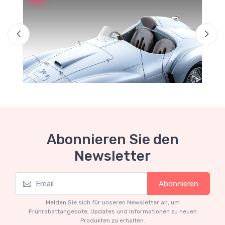
M
F
Abonnieren Sie den
Newsletter
Mythos Collection 1-18
Abonnieren
Ferrari 166 MM Abarth Metallic Silver Press
Version 1953 scala 1/18
Melden Sie sich für unseren Newsletter an, um
€227.05
€239.00
Frührabattangebote, Updates und Informationen zu neuen
Produkten zu erhalten.