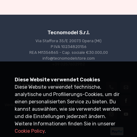
Tecnomodel S.r.l.
Via Staffora 35/E 20073 Opera (MI)
P.IVA 10234820156
REA MI1356865 - Cap. sociale €30.000,00
info@tecnomodelstore.com
+39 0257602982
Diese Website verwendet Cookies
Legal
Informationen
Diese Website verwendet technische,
Privacy
Versand
analytische und Profilierungs-Cookies, um dir
Cookies
Verkaufsstellen
einen personalisierten Service zu bieten. Du
Verkaufsbedingungen
Vertriebspartner
kannst auswählen, wie sie verwendet werden,
und die Einstellungen jederzeit ändern.
Weitere Informationen finden Sie in unserer
Cookie Policy
.