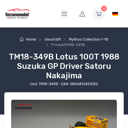
0
Home
Geschäft
Mythos Collection 1-18
Produkt
TM18-349B
TM18-349B Lotus 100T 1988
Suzuka GP Driver Satoru
Nakajima
Cod: TM18-349B - EAN: 0806812451050