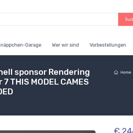
Suc
hnäppchen-Garage
Wer wir sind
Vorbestellungen
hell sponsor Rendering
Home
ar 7 THIS MODEL CAMES
DED
€ 24