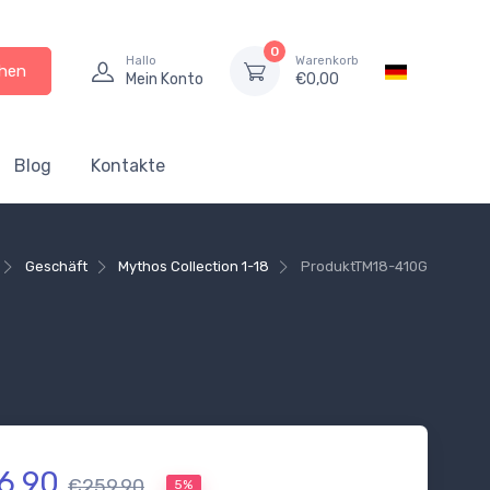
0
Hallo
Warenkorb
hen
Mein Konto
€
0,00
Blog
Kontakte
Geschäft
Mythos Collection 1-18
Produkt
TM18-410G
6.90
€259.90
5%