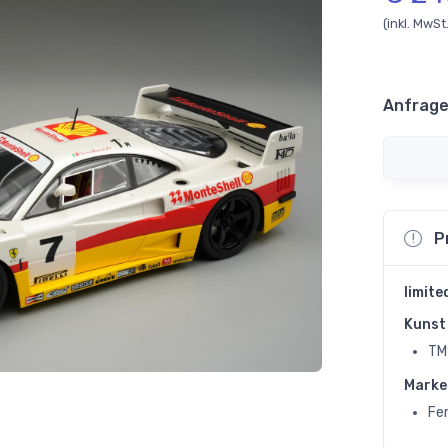
(inkl. MwSt
Anfrage
P
limite
Kunst 
TM
Marke
Fer