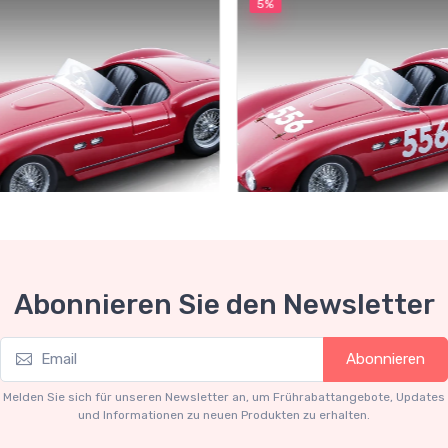
5%
Collection 1-18
Mythos Collection 1-18
Abonnieren Sie den Newsletter
ri 735S Autodromo Press
Ferrari 735S - 166 MM Spyde
Miglia 1954 car #556 Driver:
Graffenried - G. Parravicini
.91
€239.90
Abonnieren
€227.91
€239.90
Melden Sie sich für unseren Newsletter an, um Frührabattangebote, Updates
und Informationen zu neuen Produkten zu erhalten.